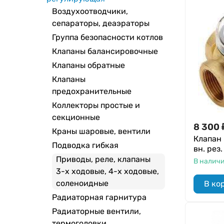
Воздухоотводчики,
сепараторы, деаэраторы
Группа безопасности котлов
Клапаны балансировочные
Клапаны обратные
Клапаны
предохранительные
Коллекторы простые и
секционные
8 300
Краны шаровые, вентили
Клапан
Подводка гибкая
вн. рез
Приводы, реле, клапаны
В налич
3-х ходовые, 4-х ходовые,
соленоидные
В ко
Радиаторная гарнитура
Радиаторные вентили,
термоголовки