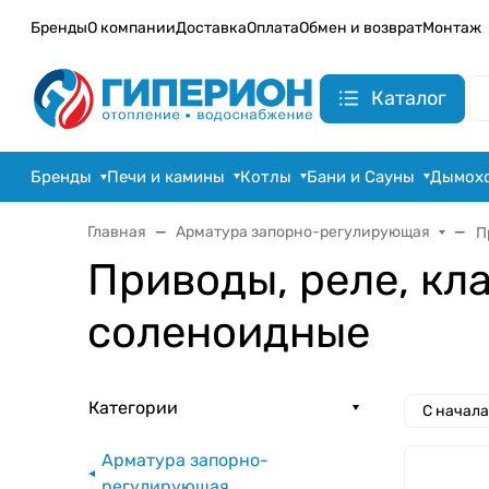
Бренды
О компании
Доставка
Оплата
Обмен и возврат
Монтаж
Каталог
Бренды
Печи и камины
Котлы
Бани и Сауны
Дымох
Главная
Арматура запорно-регулирующая
П
Приводы, реле, кл
соленоидные
Категории
С начал
Арматура запорно-
регулирующая