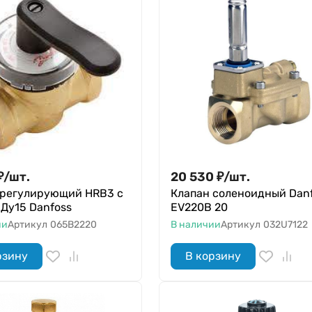
₽
/
шт.
20 530
₽
/
шт.
 регулирующий HRB3 с
Клапан соленоидный Dan
. Ду15 Danfoss
EV220В 20
ии
Артикул
065B2220
В наличии
Артикул
032U7122
рзину
В корзину