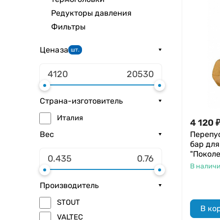
Редукторы давления
Фильтры
Цена
за
шт.
Страна-изготовитель
Италия
4 120
Перепус
Вес
бар для
"Поколе
В налич
Производитель
STOUT
В ко
VALTEC