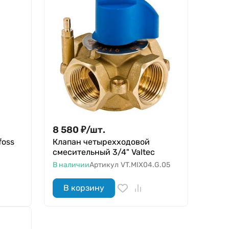
8 580
₽
/
шт.
foss
Клапан четырехходовой
смесительный 3/4" Valtec
В наличии
Артикул
VT.MIX04.G.05
В корзину