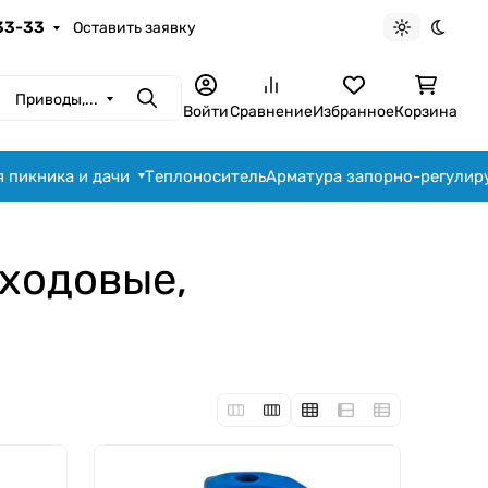
-33-33
Оставить заявку
Светлая те
Темна
Приводы,...
Поиск
Войти
Сравнение
Избранное
Корзина
я пикника и дачи
Теплоноситель
Арматура запорно-регули
 ходовые,