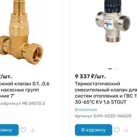
₽
/
шт.
9 337
₽
/
шт.
кной клапан 0,1...0,6
Термостатический
 насосных групп
смесительный клапан дл
ние 7"
систем отопления и ГВС 1
30-65°С KV 1,6 STOUT
ии
Артикул
ME 69070.5
В наличии
Артикул
SVM-0020-166025
рзину
В корзину