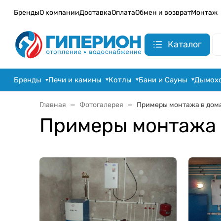
Бренды
О компании
Доставка
Оплата
Обмен и возврат
Монтаж
Каталог
Бренды
Печи и камины
Котлы
Бани и Сауны
Дымох
Главная
Фотогалерея
Примеры монтажа в домах
Примеры монтажа в