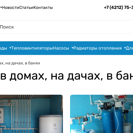
+7 (4212) 75
Новости
Статьи
Контакты
оды
Тепловентиляторы
Насосы
Радиаторы отопления
Дл
, на дачах, в банях
 домах, на дачах, в ба