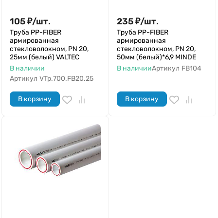
105
₽
/
шт.
235
₽
/
шт.
Труба РР-FIBER
Труба РР-FIBER
армированная
армированная
стекловолокном, PN 20,
стекловолокном, PN 20,
25мм (белый) VALTEC
50мм (белый)*6,9 MINDE
В наличии
В наличии
Артикул
FB104
Артикул
VTp.700.FB20.25
В корзину
В корзину