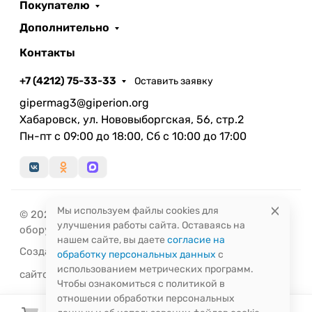
Покупателю
Дополнительно
Контакты
+7 (4212) 75-33-33
Оставить заявку
gipermag3@giperion.org
Хабаровск, ул. Нововыборгская, 56, стр.2
Пн-пт с 09:00 до 18:00, Сб с 10:00 до 17:00
Мы используем файлы cookies для
© 2026 Гиперион - магазин инженерного
улучшения работы сайта. Оставаясь на
оборудования в Хабаровске
нашем сайте, вы даете
согласие на
Создание сайта
,
обслуживание
и
продвижение
обработку персональных данных
с
использованием метрических программ.
сайтов
-
РЭД
ЛАЙН
Чтобы ознакомиться с политикой в
отношении обработки персональных