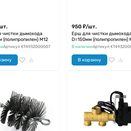
шт.
950
₽
/
шт.
я чистки дымохода
Ерш для чистки дымоход
 (полипропилен) М12
D=150мм (полипропилен) 
ии
Артикул
KT4932000007
В наличии
Артикул
KT493200
рзину
В корзину