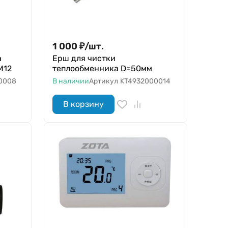
1 000
₽
/
шт.
а
Ерш для чистки
М12
теплообменника D=50мм
0008
В наличии
Артикул
KT4932000014
В корзину