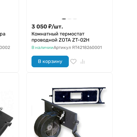
3 050
₽
/
шт.
ера
Комнатный термостат
проводной ZOTA ZT-02H
0002
В наличии
Артикул
RT4218260001
В корзину