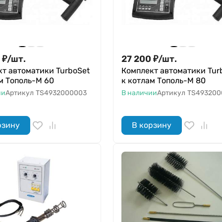
₽
/
шт.
27 200
₽
/
шт.
т автоматики TurboSet
Комплект автоматики Tur
м Тополь-М 60
к котлам Тополь-М 80
ии
Артикул
TS4932000003
В наличии
Артикул
TS493200
рзину
В корзину