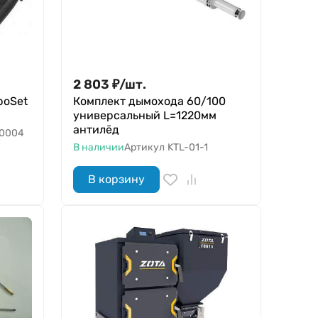
2 803
₽
/
шт.
boSet
Комплект дымохода 60/100
универсальный L=1220мм
антилёд
0004
В наличии
Артикул
KTL-01-1
В корзину