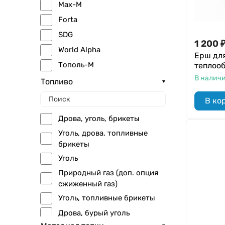
Max-M
Forta
SDG
1 200
World Alpha
Ерш дл
Тополь-М
теплоо
В налич
Balance
Топливо
Pony
В ко
TurboSet
Дрова, уголь, брикеты
Econom
Уголь, дрова, топливные
Magna
брикеты
Pellet
Уголь
Maxima
Природный газ (доп. опция
сжиженный газ)
Енисей
Уголь, топливные брикеты
Bulat
Дрова, бурый уголь
Bulat Turbo