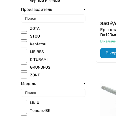
черный и серый
Производитель
850
₽
/
ZOTA
Ерш дл
D=120мм
STOUT
В налич
Kentatsu
MEIBES
В ко
KITURAMI
GRUNDFOS
ZONT
REGULUS
Модель
Теплотех
BUDERUS
MK-X
Бастион
Тополь-ВК