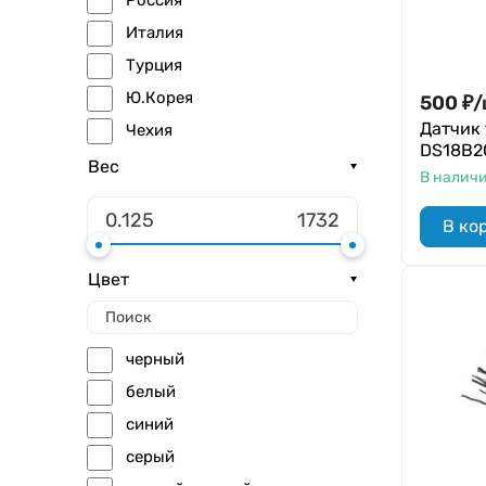
Россия
Италия
Турция
Ю.Корея
500
₽
/
Датчик
Чехия
DS18B20
Вес
В налич
В ко
Цвет
черный
белый
синий
серый