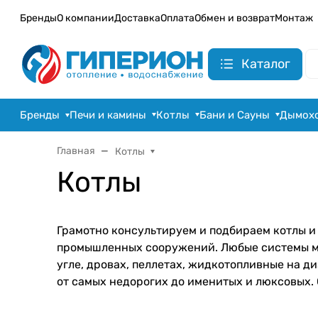
Бренды
О компании
Доставка
Оплата
Обмен и возврат
Монтаж
Каталог
Бренды
Печи и камины
Котлы
Бани и Сауны
Дымох
Главная
Котлы
Котлы
Грамотно консультируем и подбираем котлы и
промышленных сооружений. Любые системы мож
угле, дровах, пеллетах, жидкотопливные на д
от самых недорогих до именитых и люксовых. 