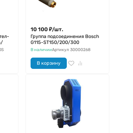
10 100
₽
/
шт.
тел-
Группа подсоединения Bosch
а/
G115-ST150/200/300
OS
В наличии
Артикул
30000268
В корзину