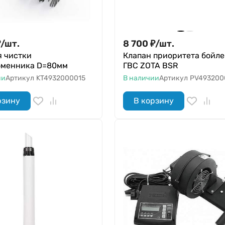
₽
/
шт.
8 700
₽
/
шт.
я чистки
Клапан приоритета бойл
бменника D=80мм
ГВС ZOTA BSR
ии
Артикул
KT4932000015
В наличии
Артикул
PV493200
рзину
В корзину