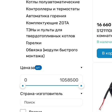
Котлы полуавтоматические
Контроллеры и термостаты
Автоматика горения
Комплектующие ZOTA
16 660
ТЭНы и пульты для
S121110
комнат
твердотопливных котлов
В налич
Горелки
Обвязка (модули быстрого
В ко
монтажа)
Цена
за
шт.
Страна-изготовитель