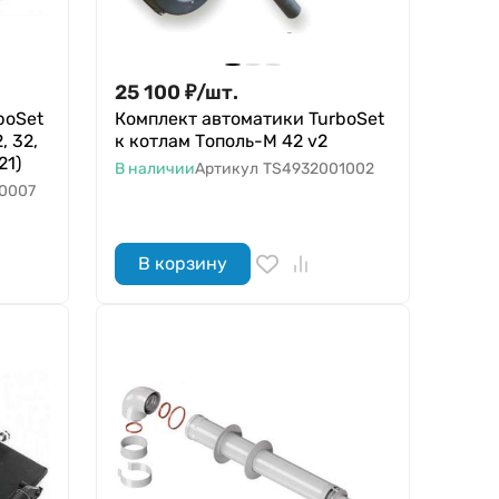
25 100
₽
/
шт.
boSet
Комплект автоматики TurboSet
, 32,
к котлам Тополь-М 42 v2
21)
В наличии
Артикул
TS4932001002
0007
В корзину