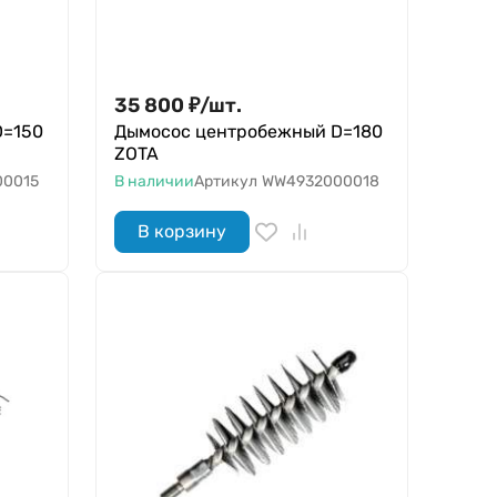
35 800
₽
/
шт.
D=150
Дымосос центробежный D=180
ZOTA
0015
В наличии
Артикул
WW4932000018
В корзину