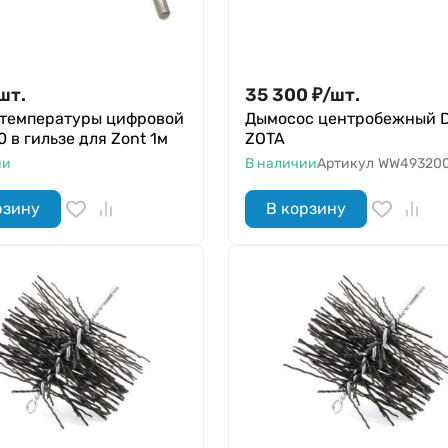
шт.
35 300
₽
/
шт.
 температуры цифровой
Дымосос центробежный 
 в гильзе для Zont 1м
ZOTA
ии
В наличии
Артикул
WW493200
рзину
В корзину