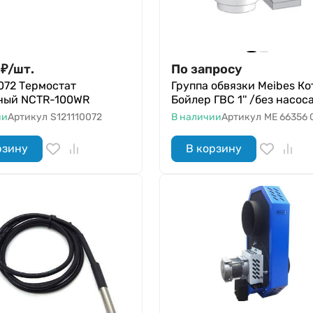
₽
/
шт.
По запросу
072 Термостат
Группа обвязки Meibes Ко
ный NCTR-100WR
Бойлер ГВС 1'' /без насос
ии
Артикул
S121110072
В наличии
Артикул
ME 66356 
рзину
В корзину