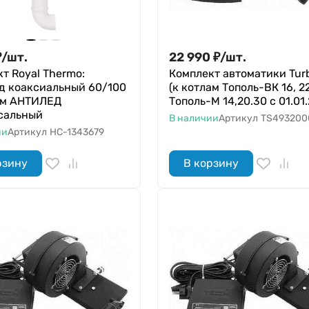
₽
/
шт.
22 990
₽
/
шт.
т Royal Thermo:
Комплект автоматики Tur
д коаксиальный 60/100
(к котлам Тополь-ВК 16, 22
мм АНТИЛЕД
Тополь-М 14,20.30 с 01.01.
сальный
В наличии
Артикул
TS493200
ии
Артикул
НС-1343679
рзину
В корзину