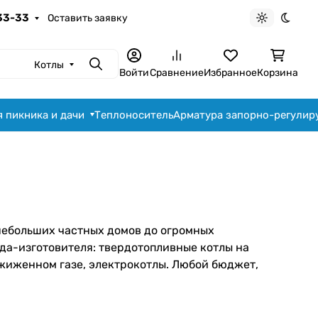
-33-33
Оставить заявку
Светлая те
Темна
Котлы
Поиск
Войти
Сравнение
Избранное
Корзина
я пикника и дачи
Теплоноситель
Арматура запорно-регули
 небольших частных домов до огромных
да-изготовителя: твердотопливные котлы на
сжиженном газе, электрокотлы. Любой бюджет,