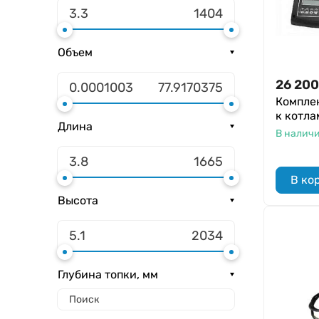
Объем
26 200
Комплек
к котла
Длина
В налич
В ко
Высота
Глубина топки, мм