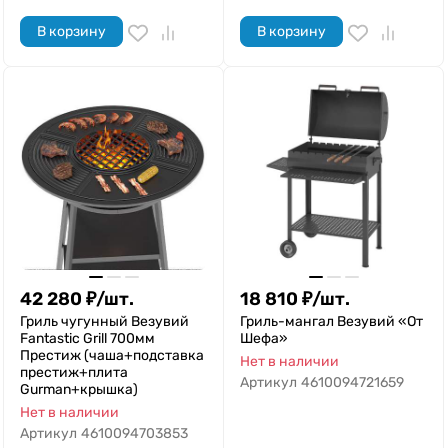
В корзину
В корзину
42 280
₽
/
шт.
18 810
₽
/
шт.
Гриль чугунный Везувий
Гриль-мангал Везувий «От
Fantastic Grill 700мм
Шефа»
Престиж (чаша+подставка
Нет в наличии
престиж+плита
Артикул
4610094721659
Gurman+крышка)
Нет в наличии
Артикул
4610094703853