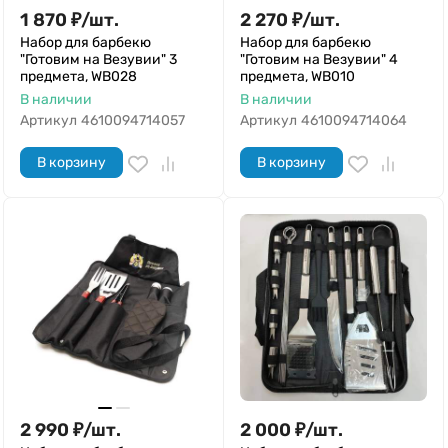
1 870
₽
/
шт.
2 270
₽
/
шт.
Набор для барбекю
Набор для барбекю
"Готовим на Везувии" 3
"Готовим на Везувии" 4
предмета, WB028
предмета, WB010
В наличии
В наличии
Артикул
4610094714057
Артикул
4610094714064
В корзину
В корзину
2 990
₽
/
шт.
2 000
₽
/
шт.