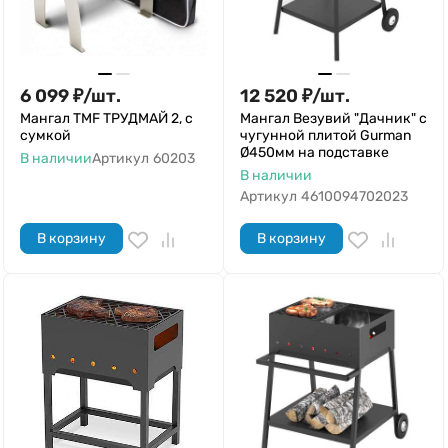
6 099
₽
/
шт.
12 520
₽
/
шт.
Мангал TMF ТРУДМАЙ 2, с
Мангал Везувий "Дачник" с
сумкой
чугунной плитой Gurman
Ø450мм на подставке
В наличии
Артикул
60203
В наличии
Артикул
4610094702023
В корзину
В корзину