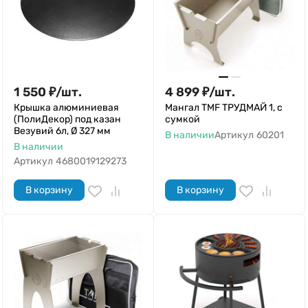
1 550
₽
/
шт.
4 899
₽
/
шт.
Крышка алюминиевая
Мангал TMF ТРУДМАЙ 1, с
(ПолиДекор) под казан
сумкой
Везувий 6л, Ø 327 мм
В наличии
Артикул
60201
В наличии
Артикул
4680019129273
В корзину
В корзину