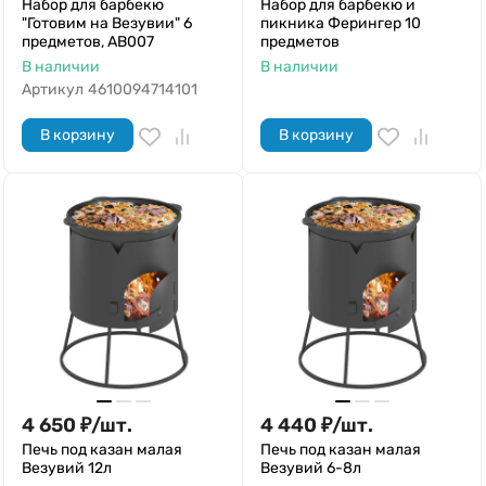
Набор для барбекю
Набор для барбекю и
"Готовим на Везувии" 6
пикника Ферингер 10
предметов, AB007
предметов
В наличии
В наличии
Артикул
4610094714101
В корзину
В корзину
4 650
₽
/
шт.
4 440
₽
/
шт.
Печь под казан малая
Печь под казан малая
Везувий 12л
Везувий 6-8л