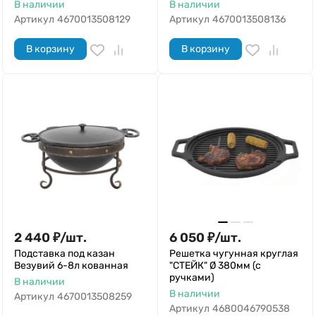
В наличии
В наличии
Артикул
4670013508129
Артикул
4670013508136
В корзину
В корзину
2 440
₽
/
шт.
6 050
₽
/
шт.
Подставка под казан
Решетка чугунная круглая
Везувий 6-8л кованная
"СТЕЙК" Ø 380мм (с
ручками)
В наличии
В наличии
Артикул
4670013508259
Артикул
4680046790538