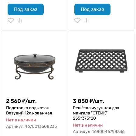
Под заказ
Под заказ
2 560
₽
/
шт.
3 850
₽
/
шт.
Подставка под казан
Решётка чугунная для
Везувий 12л кованная
мангала "СТЕЙК"
255*375*20
Нет в наличии
Нет в наличии
Артикул
4670013508235
Артикул
4680046798336