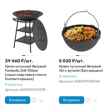
39 460
₽
/
шт.
5 020
₽
/
шт.
Гриль чугунный Везувий
Казан чугунный Везувий
Fantastic Grill 700мм
12л с ручкой (Без крышки)
(чаша+подставка+плита
В наличии
Gurman+крышка)
Артикул
4680019125046
В наличии
Артикул
4610094701378
В корзину
В корзину