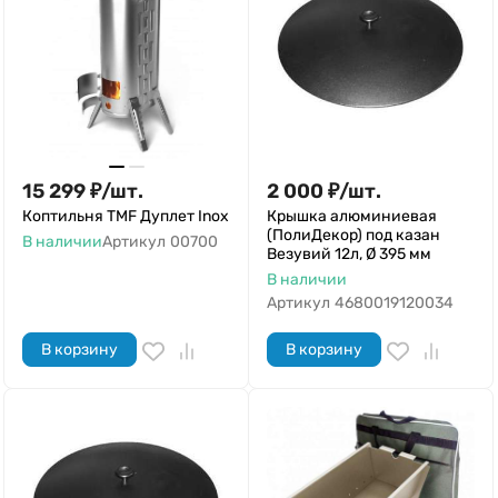
15 299
₽
/
шт.
2 000
₽
/
шт.
Коптильня TMF Дуплет Inox
Крышка алюминиевая
(ПолиДекор) под казан
В наличии
Артикул
00700
Везувий 12л, Ø 395 мм
В наличии
Артикул
4680019120034
В корзину
В корзину