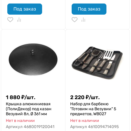
Под заказ
Под заказ
1 880
₽
/
шт.
2 220
₽
/
шт.
Крышка алюминиевая
Набор для барбекю
(ПолиДекор) под казан
"Готовим на Везувии" 5
Везувий 8л, Ø 361 мм
предметов, WB027
Нет в наличии
Нет в наличии
Артикул
4680019120041
Артикул
4610094714095