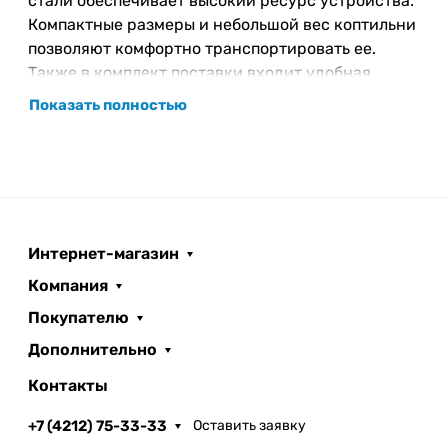
стали обеспечивает высокий ресурс устройства.
Компактные размеры и небольшой вес коптильни
позволяют комфортно транспортировать ее.
Также в комплект поставки входит удобная
сумка для переноски.
Показать полностью
Эта модель может послужить оригинальным
подарком для гурмана, ценящего активный
отдых. Портативная коптильня «Дуплет»
используется при поездках за город или на дачу,
на рыбалке или в походе.
Обыкновенная коптильня, только легкая и
Интернет-магазин
компактная. Подарок для гурмана, ценящего
Компания
активный загородный отдых.
Покупателю
Дополнительно
Контакты
+7 (4212) 75-33-33
Оставить заявку