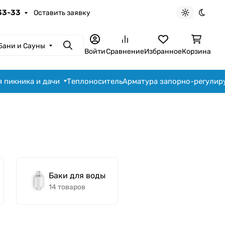
-33-33
Оставить заявку
Светлая те
Темна
Бани и Сауны
Поиск
Войти
Сравнение
Избранное
Корзина
я пикника и дачи
Теплоноситель
Арматура запорно-регули
Баки для воды
14 товаров