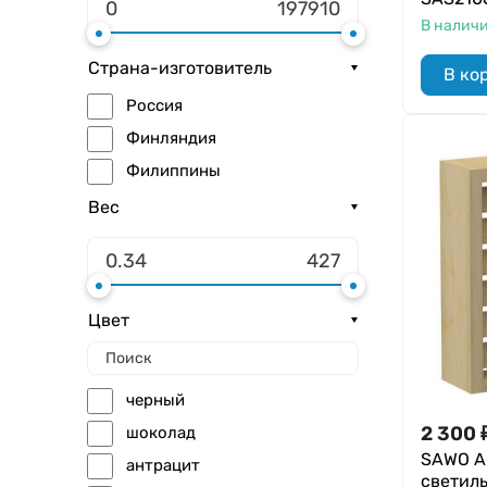
В налич
Страна-изготовитель
В ко
Россия
Финляндия
Филиппины
Вес
Цвет
черный
2 300
шоколад
SAWO А
антрацит
светиль