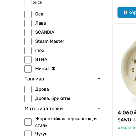
Скандинавия-ЛТК
В ко
Оса
Делсот
Лава
Огненый камень
SCANDIA
ТехноЛит
Steam Master
inox
ЭТНА
Мини ПФ
Компакт Inox
Топливо
Viza
Дрова
Скиф
Дрова, брикеты
Шторм
Материал топки
4 060
Легенда Ковка
Жаростойкая нержавеющая
SAWO Ч
MINI
сталь
В налич
Тунгуска
Чугун