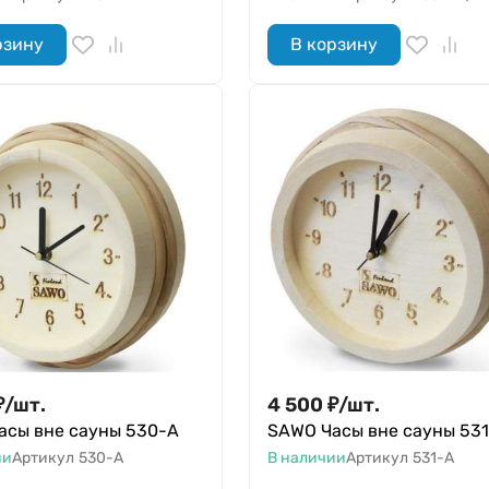
рзину
В корзину
₽
/
шт.
4 500
₽
/
шт.
асы вне сауны 530-А
SAWO Часы вне сауны 53
ии
Артикул
530-A
В наличии
Артикул
531-A