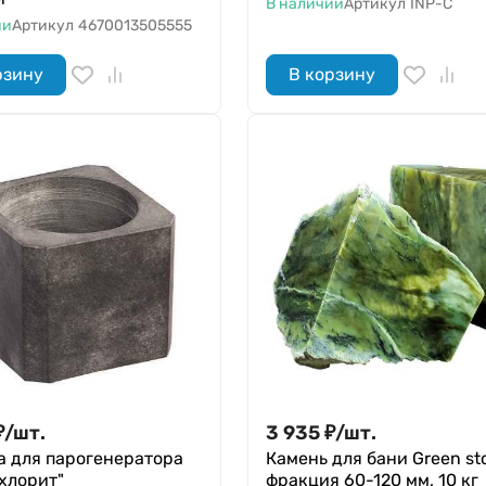
В наличии
Артикул
INP-C
ии
Артикул
4670013505555
рзину
В корзину
₽
/
шт.
3 935
₽
/
шт.
а для парогенератора
Камень для бани Green st
хлорит"
фракция 60-120 мм, 10 кг