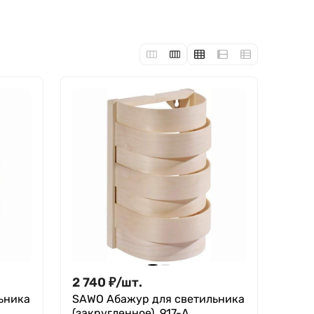
2 740
₽
/
шт.
ьника
SAWO Абажур для светильника
(закругленное), 917-А