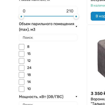
В налич
750
380
В ко
375
Объем парильного помещения
700
(max), м3
355
710
8
595
15
345
12
350
24
330
18
360
14
495
10
3 350
13
Мощность, кВт (ОВ/ГВС)
Воронк
28
"Талько