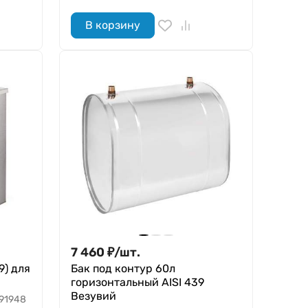
В корзину
7 460
₽
/
шт.
9) для
Бак под контур 60л
горизонтальный AISI 439
Везувий
91948