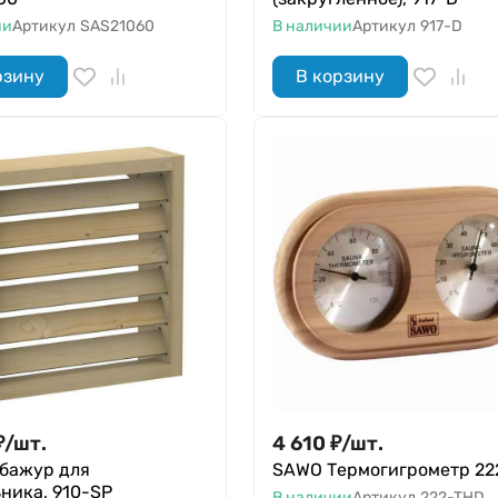
ии
Артикул
SAS21060
В наличии
Артикул
917-D
рзину
В корзину
₽
/
шт.
4 610
₽
/
шт.
бажур для
SAWO Термогигрометр 22
ника, 910-SP
В наличии
Артикул
222-THD