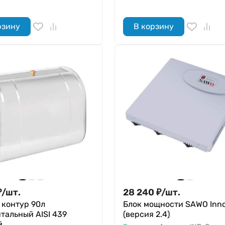
рзину
В корзину
₽
/
шт.
28 240
₽
/
шт.
 контур 90л
Блок мощности SAWO Inn
тальный AISI 439
(версия 2.4)
й