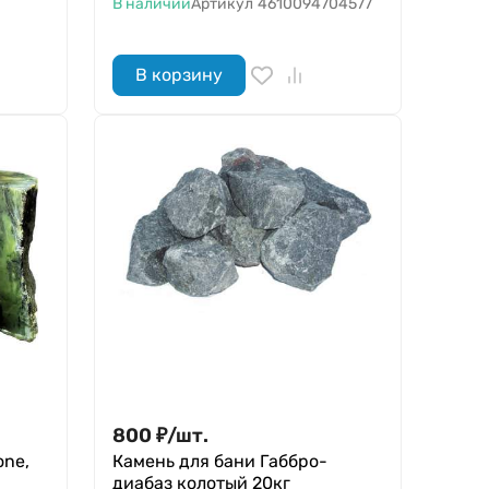
В наличии
Артикул
4610094704577
В корзину
800
₽
/
шт.
one,
Камень для бани Габбро-
диабаз колотый 20кг