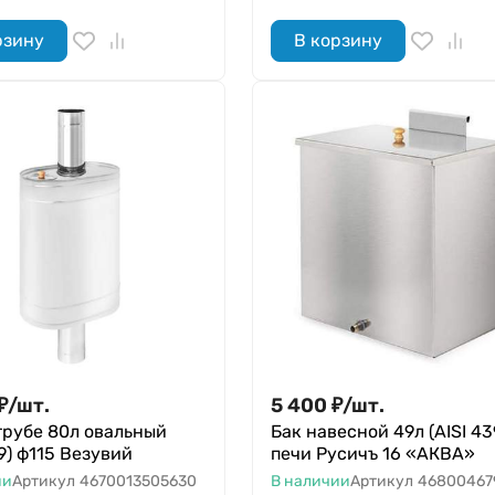
рзину
В корзину
₽
/
шт.
5 400
₽
/
шт.
трубе 80л овальный
Бак навесной 49л (AISI 43
39) ф115 Везувий
печи Русичъ 16 «АКВА»
ии
Артикул
4670013505630
В наличии
Артикул
46800467