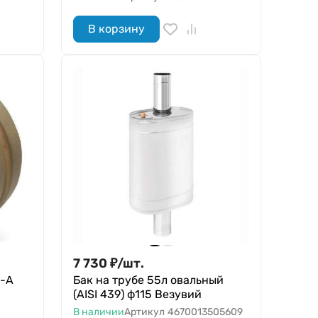
В корзину
7 730
₽
/
шт.
1-А
Бак на трубе 55л овальный
(AISI 439) ф115 Везувий
В наличии
Артикул
4670013505609