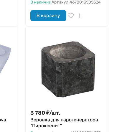
В наличии
Артикул
4670013505524
В корзину
3 780
₽
/
шт.
ova
Воронка для парогенератора
"Пироксенит"