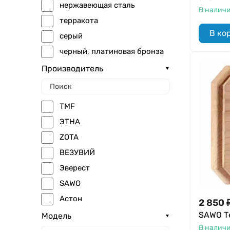
нержавеющая сталь
В налич
терракота
В ко
серый
черный, платиновая бронза
черная бронза
Производитель
черный кракелюр
Камень
TMF
комбинированный
ЭТНА
ZOTA
ВЕЗУВИЙ
Эверест
SAWO
Астон
2 850
Ферингер
SAWO Т
Модель
В налич
HARVIA