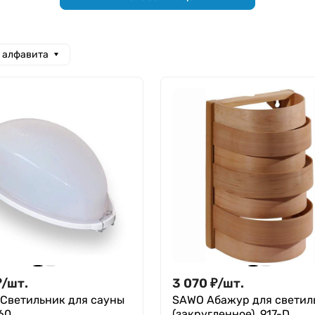
а алфавита
₽
/
шт.
3 070
₽
/
шт.
 Светильник для сауны
SAWO Абажур для светил
60
(закругленное), 917-D