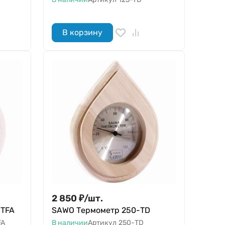
В корзину
2 850
₽
/
шт.
/TFA
SAWO Термометр 250-ТD
FA
В наличии
Артикул
250-ТD