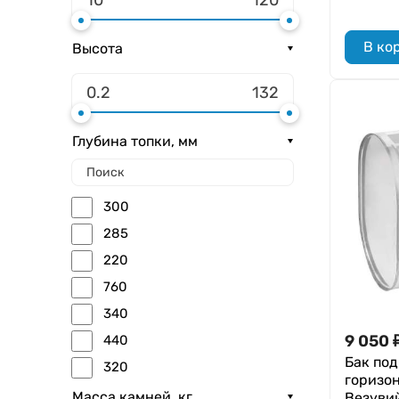
GFS
В ко
Высота
Глубина топки, мм
300
285
220
760
340
9 050
440
Бак под
320
горизон
450
Масса камней, кг
Везуви