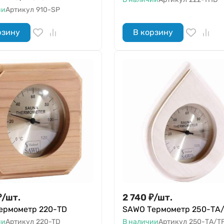
ии
Артикул
910-SP
рзину
В корзину
₽
/
шт.
2 740
₽
/
шт.
ермометр 220-ТD
SAWO Термометр 250-ТA
ии
Артикул
220-TD
В наличии
Артикул
250-ТA/T