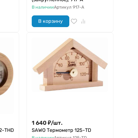
В наличии
Артикул
917-A
В корзину
1 640
₽
/
шт.
2-THD
SAWO Термометр 125-ТD
В наличии
Артикул
125-TD