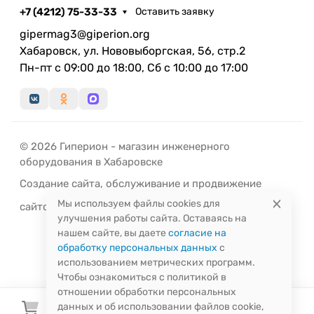
+7 (4212) 75-33-33
Оставить заявку
способствует быстрому обучению, развитию
интуиции, творческой фантазии.
gipermag3@giperion.org
Хабаровск, ул. Нововыборгская, 56, стр.2
Известно, что змеевик способствует повышению
Пн-пт с 09:00 до 18:00, Сб с 10:00 до 17:00
иммунитета организма, снижает кровяное
давление, благотворно влияет на органы
дыхания, усиливает мужскую потенцию.
Минерал помогает при головных болях, при
© 2026 Гиперион - магазин инженерного
простудных заболеваниях, воспалительных
оборудования в Хабаровске
процессах в почках и пищеварительной системе.
Создание сайта
,
обслуживание
и
продвижение
В XIX веке нагретый серпентинит считался
надежной охраной при эпидемиях холеры.
Мы используем файлы cookies для
сайтов
-
РЭД
ЛАЙН
Многие русские купцы имели при себе талисман
улучшения работы сайта. Оставаясь на
нашем сайте, вы даете
согласие на
именно из этого камня. Энергетическое поле
обработку персональных данных
с
серпентинита по частоте вибрации близко к
использованием метрических программ.
полю человека, поэтому и усиливает его. Это
Чтобы ознакомиться с политикой в
приводит к улучшению и оздоровлению всего
отношении обработки персональных
организма.
данных и об использовании файлов cookie,