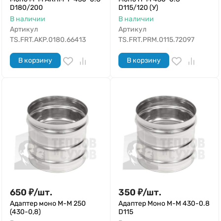
D180/200
D115/120 (У)
В наличии
В наличии
Артикул
Артикул
TS.FRT.AKP.0180.66413
TS.FRT.PRM.0115.72097
В корзину
В корзину
650
₽
/
шт.
350
₽
/
шт.
Адаптер моно М-М 250
Адаптер Моно М-М 430-0.8
(430-0,8)
D115