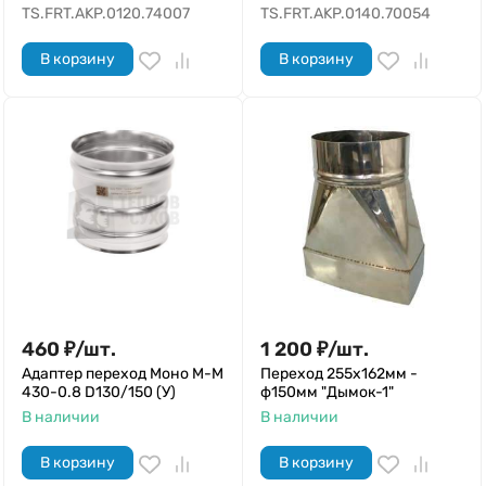
TS.FRT.AKP.0120.74007
TS.FRT.AKP.0140.70054
В корзину
В корзину
460
₽
/
шт.
1 200
₽
/
шт.
Адаптер переход Моно М-М
Переход 255х162мм -
430-0.8 D130/150 (У)
ф150мм "Дымок-1"
В наличии
В наличии
В корзину
В корзину