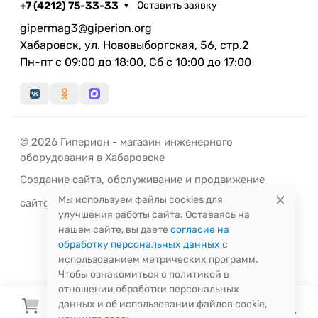
+7 (4212) 75-33-33
Оставить заявку
— Не оставляйте приготовленную пищу в посуде
на хранение.
gipermag3@giperion.org
— Не ставьте посуду с деревянной или
Хабаровск, ул. Нововыборгская, 56, стр.2
пластмассовой ручкой в духовку.
Пн-пт с 09:00 до 18:00, Сб с 10:00 до 17:00
— Запрещается подвергать изделия ударным
нагрузкам и охлаждать водой.
— Не допускается совместное хранение с
веществами, вызывающими коррозию металла и
© 2026 Гиперион - магазин инженерного
ядохимикатами.
оборудования в Хабаровске
Создание сайта
,
обслуживание
и
продвижение
Мы используем файлы cookies для
сайтов
-
РЭД
ЛАЙН
улучшения работы сайта. Оставаясь на
нашем сайте, вы даете
согласие на
обработку персональных данных
с
использованием метрических программ.
Чтобы ознакомиться с политикой в
отношении обработки персональных
данных и об использовании файлов cookie,