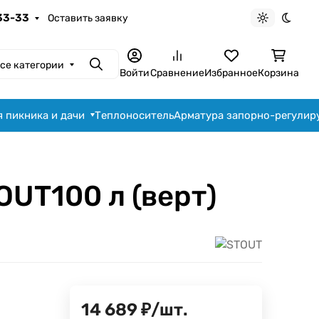
-33-33
Оставить заявку
Светлая те
Темна
се категории
Поиск
Войти
Сравнение
Избранное
Корзина
я пикника и дачи
Теплоноситель
Арматура запорно-регули
UT100 л (верт)
14 689
₽
/
шт.