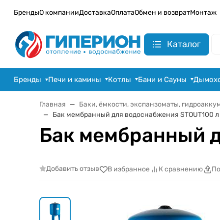
Бренды
О компании
Доставка
Оплата
Обмен и возврат
Монтаж
Каталог
Бренды
Печи и камины
Котлы
Бани и Сауны
Дымох
Главная
Баки, ёмкости, экспанзоматы, гидроакку
Бак мембранный для водоснабжения STOUT100 л 
Бак мембранный д
Добавить отзыв
В избранное
К сравнению
По