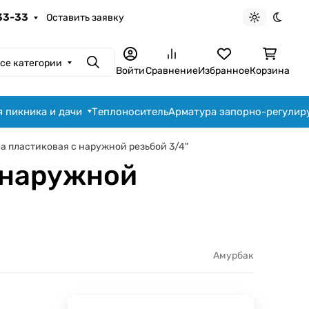
-33-33
Оставить заявку
Светлая те
Темна
се категории
Поиск
Войти
Сравнение
Избранное
Корзина
я пикника и дачи
Теплоноситель
Арматура запорно-регули
а пластиковая с наружной резьбой 3/4"
с наружной
Амурбак