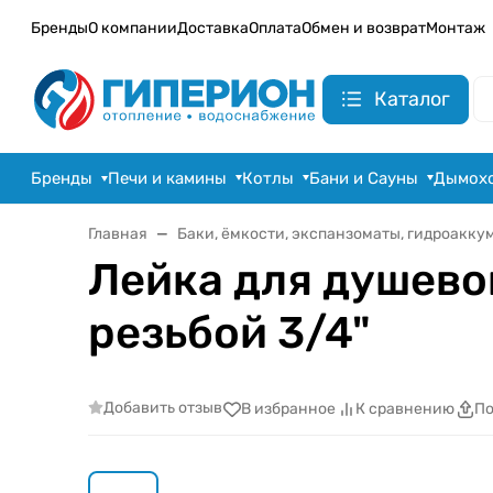
Бренды
О компании
Доставка
Оплата
Обмен и возврат
Монтаж
Каталог
Бренды
Печи и камины
Котлы
Бани и Сауны
Дымох
Главная
Баки, ёмкости, экспанзоматы, гидроакку
Лейка для душево
резьбой 3/4"
Добавить отзыв
В избранное
К сравнению
По