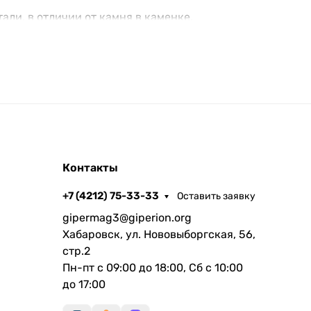
ли, в отличии от камня в каменке.
 камень отдаст накопленное тепло
рушаться и воздействовать на стенки топки.
парогенерирующих со всех трех сторон от
Контакты
ам от топки.
+7 (4212) 75-33-33
Оставить заявку
х потребностей и материальных возможностей.
gipermag3@giperion.org
Хабаровск, ул. Нововыборгская, 56,
стр.2
Пн-пт с 09:00 до 18:00, Сб с 10:00
до 17:00