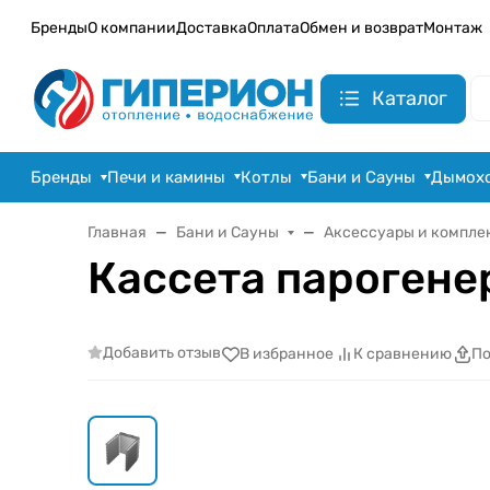
Бренды
О компании
Доставка
Оплата
Обмен и возврат
Монтаж
Каталог
Бренды
Печи и камины
Котлы
Бани и Сауны
Дымох
Главная
Бани и Сауны
Аксессуары и компле
Кассета пароген
Добавить отзыв
В избранное
К сравнению
По