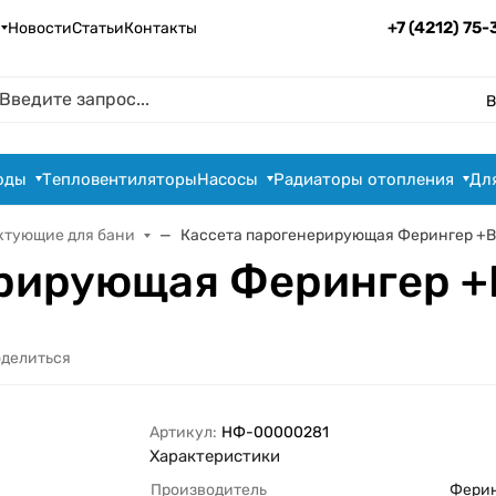
+7 (4212) 75
Новости
Статьи
Контакты
В
оды
Тепловентиляторы
Насосы
Радиаторы отопления
Дл
ктующие для бани
Кассета парогенерирующая Ферингер +
ерирующая Ферингер 
делиться
Артикул:
НФ-00000281
Характеристики
Производитель
Фери