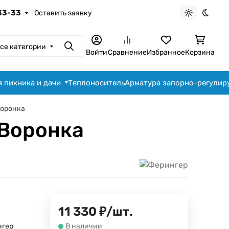
-33-33
Оставить заявку
Светлая те
Темна
се категории
Поиск
Войти
Сравнение
Избранное
Корзина
я пикника и дачи
Теплоноситель
Арматура запорно-регули
Воронка
+Воронка
11 330
₽
/
шт.
нгер
В наличии