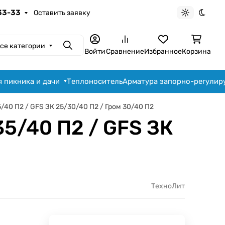
-33-33
Оставить заявку
Светлая те
Темна
се категории
Поиск
Войти
Сравнение
Избранное
Корзина
я пикника и дачи
Теплоноситель
Арматура запорно-регули
40 П2 / GFS ЗК 25/30/40 П2 / Гром 30/40 П2
5/40 П2 / GFS ЗК
ТехноЛит