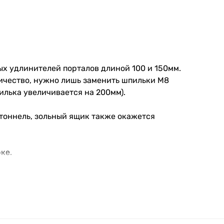
х удлинителей порталов длиной 100 и 150мм.
ичество, нужно лишь заменить шпильки М8
илька увеличивается на 200мм).
 тоннель, зольный ящик также окажется
ке.