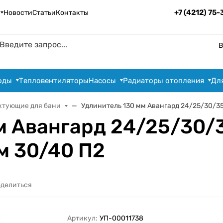
+7 (4212) 75
Новости
Статьи
Контакты
В
оды
Тепловентиляторы
Насосы
Радиаторы отопления
Дл
ктующие для бани
Удлинитель 130 мм Авангард 24/25/30/35/
м Авангард 24/25/30/3
м 30/40 П2
делиться
Артикул:
УП-00011738