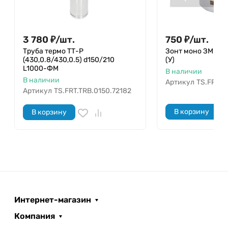
3 780
₽
/
шт.
750
₽
/
шт.
Труба термо ТТ-Р
Зонт моно ЗМ-Р 43
(430,0.8/430,0.5) d150/210
(У)
L1000-ФМ
В наличии
В наличии
Артикул
TS.FRT.Z
Артикул
TS.FRT.TRB.0150.72182
В корзину
В корзину
Интернет-магазин
Компания