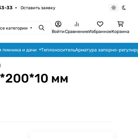
-33-33
Оставить заявку
Светлая те
Темна
се категории
Поиск
Войти
Сравнение
Избранное
Корзина
я пикника и дачи
Теплоноситель
Арматура запорно-регули
)
*200*10 мм