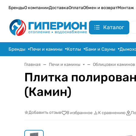
Бренды
О компании
Доставка
Оплата
Обмен и возврат
Монтаж
Каталог
Бренды
Печи и камины
Котлы
Бани и Сауны
Дымох
Главная
Печи и камины
Облицовки каминов
Плитка полирован
(Камин)
Добавить отзыв
В избранное
К сравнению
По