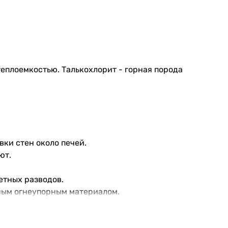
теплоемкостью. Талькохлорит - горная порода
вки стен около печей.
ют.
етных разводов.
ным огнеупорным материалом.