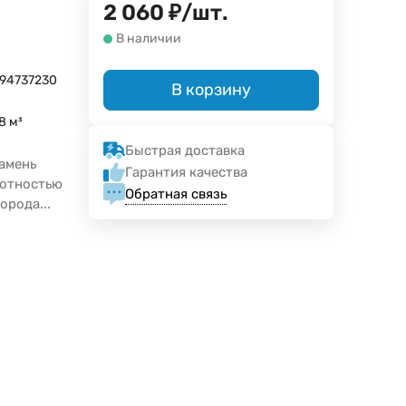
2 060
₽
/
шт.
В наличии
94737230
В корзину
8 м³
Быстрая доставка
амень
Гарантия качества
лотностью
Обратная связь
орода...