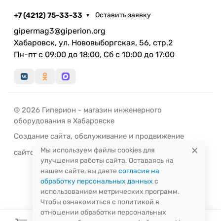
Везувий "Комфорт 300" (ДТ-3С) можно
использовать для приготовления пищи. Для этого
+7 (4212) 75-33-33
Оставить заявку
печь оснащена варочной поверхностью с
gipermag3@giperion.org
конфоркой.
Хабаровск, ул. Нововыборгская, 56, стр.2
Пн-пт с 09:00 до 18:00, Сб с 10:00 до 17:00
Колосниковая решетка и топочная дверца отлиты
из жаропрочного чугуна. Это выгодно отличает
печи от аналогов с металлическими дверками,
которые подвержены деформации из-за высоких
температур и перестают равномерно прилегать к
© 2026 Гиперион - магазин инженерного
топочному проему, тем самым нарушая
оборудования в Хабаровске
герметичность.
Создание сайта
,
обслуживание
и
продвижение
Мы используем файлы cookies для
сайтов
-
РЭД
ЛАЙН
Печи Везувий серии "Комфорт" можно
улучшения работы сайта. Оставаясь на
разместить даже в небольшом по площади
нашем сайте, вы даете
согласие на
помещении за счет верхнего подключения
обработку персональных данных
с
дымохода, диаметр которого составляет 115 мм,
использованием метрических программ.
Чтобы ознакомиться с политикой в
существенно экономится пространство,
отношении обработки персональных
необходимое для установки и эксплуатации