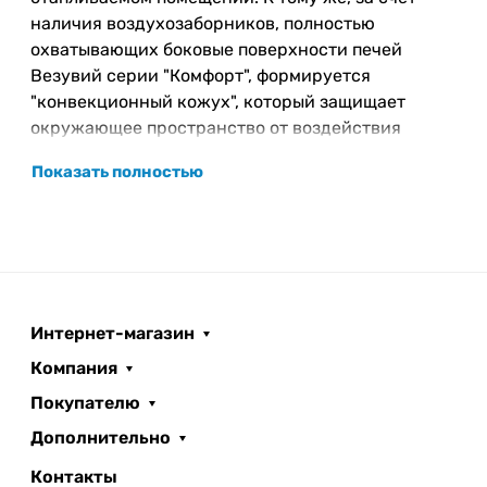
наличия воздухозаборников, полностью
охватывающих боковые поверхности печей
Везувий серии "Комфорт", формируется
"конвекционный кожух", который защищает
окружающее пространство от воздействия
инфракрасного излучения.
Показать полностью
После прогрева помещения до необходимой
температуры, интенсивность процесса горения
можно регулировать с помощью изменения
положения шибера на дымовой трубе и зольника,
прикрывая их для ослабления мощности горения,
Интернет-магазин
или приоткрывая для усиления. Таким образом, в
печах серии "Комфорт" реализован режим
Компания
"длительного горения", который составляет до 6
Покупателю
часов на одной закладке топлива.
Дополнительно
Одновременно с обогревом помещения, печь
Контакты