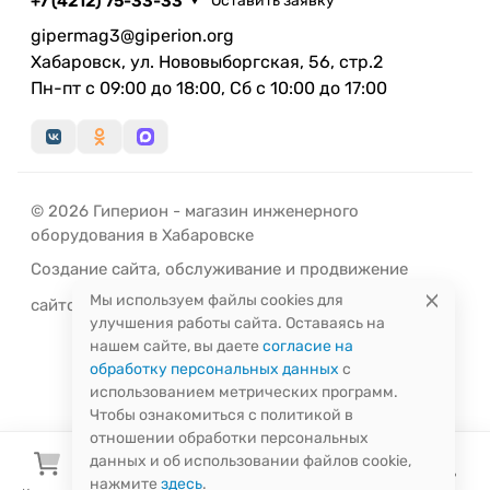
+7 (4212) 75-33-33
Оставить заявку
сверху или сзади
в зависимости от размещения печи в помещении.
gipermag3@giperion.org
Хабаровск, ул. Нововыборгская, 56, стр.2
Пн-пт с 09:00 до 18:00, Сб с 10:00 до 17:00
© 2026 Гиперион - магазин инженерного
оборудования в Хабаровске
Создание сайта
,
обслуживание
и
продвижение
Мы используем файлы cookies для
сайтов
-
РЭД
ЛАЙН
улучшения работы сайта. Оставаясь на
нашем сайте, вы даете
согласие на
обработку персональных данных
с
использованием метрических программ.
Чтобы ознакомиться с политикой в
отношении обработки персональных
данных и об использовании файлов cookie,
нажмите
здесь
.