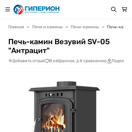
Главная
Печи и камины
Печи-камины
Печь-камин 
Печь-камин Везувий SV-05
"Антрацит"
Добавить отзыв
В избранное
К сравнению
Поделить