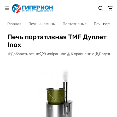
Главная
Печи и камины
Портативные
Печь портати
Печь портативная TMF Дуплет
Inox
Добавить отзыв
В избранное
К сравнению
Поделить