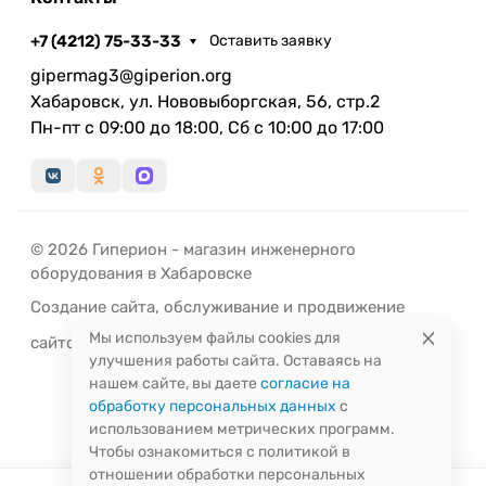
(реверсивное движение);
+7 (4212) 75-33-33
Оставить заявку
низкое сопротивление топки.
gipermag3@giperion.org
Безопасность
Хабаровск, ул. Нововыборгская, 56, стр.2
система «антидым» предотвращает появление
Пн-пт с 09:00 до 18:00, Сб с 10:00 до 17:00
дыма при снижении уровня топлива в бункере;
автоматический и ручной режимы работы котла.
Дополнительные устройства
© 2026 Гиперион - магазин инженерного
возможность установки блока ТЭН с автоматикой
оборудования в Хабаровске
(опция);
Создание сайта
,
обслуживание
и
продвижение
возможно подключение удаленного доступа к
управлению котлом: GSM-модуль (опция).
Мы используем файлы cookies для
сайтов
-
РЭД
ЛАЙН
улучшения работы сайта. Оставаясь на
нашем сайте, вы даете
согласие на
клапан охлаждения топливопровода (опция);
обработку персональных данных
с
комнатный термостат (опция).
использованием метрических программ.
Чтобы ознакомиться с политикой в
отношении обработки персональных