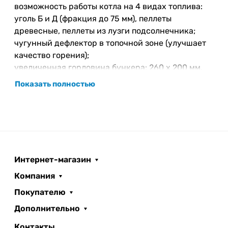
возможность работы котла на 4 видах топлива:
уголь Б и Д (фракция до 75 мм), пеллеты
древесные, пеллеты из лузги подсолнечника;
чугунный дефлектор в топочной зоне (улучшает
качество горения);
увеличенная горловина бункера: 260 х 200 мм.
Угол наклона скатов бункера исключает
Показать полностью
зависание топлива;
универсальные топливные бункеры 270л (15-20
кВт), 360л (25-32 кВт), 500л (40-50 кВт);
большой зольный ящик;
cистема «СТОП-УГОЛЬ» для удобства чистки
механизма подачи в случае заклинивания шнека;
Интернет-магазин
рым болт для удобства погрузки и установки
Компания
котла.
Покупателю
Надежность
Дополнительно
одношнековый механизм подачи топлива c
использованием защиты от заклинивания шнека
Контакты