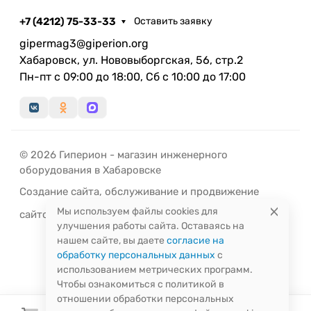
на номинальный режим в разы быстрее
+7 (4212) 75-33-33
Оставить заявку
конкурентов, что дает возможность достигнуть
большего кпд с одной стороны и избежать
gipermag3@giperion.org
активного задымления окружающей среды с
Хабаровск, ул. Нововыборгская, 56, стр.2
другой. Именно это и происходит с
Пн-пт с 09:00 до 18:00, Сб с 10:00 до 17:00
полуавтоматическими котлами, которые
достигают номинального режима работы в
течение часа и более. При этом в режиме
номинальной мощности котел работает в течение
© 2026 Гиперион - магазин инженерного
9-12 часов, а в длительном режиме до 32 часов.
оборудования в Хабаровске
Создание сайта
,
обслуживание
и
продвижение
Мы используем файлы cookies для
сайтов
-
РЭД
ЛАЙН
улучшения работы сайта. Оставаясь на
нашем сайте, вы даете
согласие на
обработку персональных данных
с
использованием метрических программ.
Чтобы ознакомиться с политикой в
отношении обработки персональных