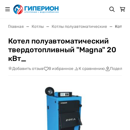
Главная
Котлы
Котлы полуавтоматические
Котел 
Котел полуавтоматический
твердотопливный "Magna" 20
кВт_
Добавить отзыв
В избранное
К сравнению
Поделить