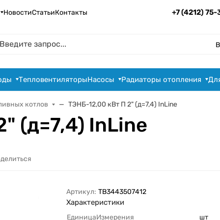
+7 (4212) 75
Новости
Статьи
Контакты
В
оды
Тепловентиляторы
Насосы
Радиаторы отопления
Дл
ливных котлов
ТЭНБ-12,00 кВт П 2" (д=7,4) InLine
" (д=7,4) InLine
делиться
Артикул:
TB3443507412
Характеристики
ЕдиницаИзмерения
шт