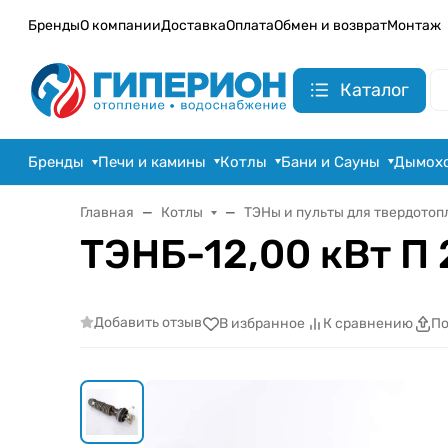
Бренды
О компании
Доставка
Оплата
Обмен и возврат
Монтаж
Каталог
Бренды
Печи и камины
Котлы
Бани и Сауны
Дымох
Главная
Котлы
ТЭНы и пульты для твердотоп
ТЭНБ-12,00 кВт П 2
Добавить отзыв
В избранное
К сравнению
По