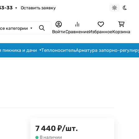
-33-33
Оставить заявку
Светлая те
Темна
се категории
Поиск
Войти
Сравнение
Избранное
Корзина
я пикника и дачи
Теплоноситель
Арматура запорно-регули
7 440
₽
/
шт.
В наличии