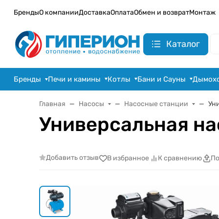
Бренды
О компании
Доставка
Оплата
Обмен и возврат
Монтаж
Каталог
Бренды
Печи и камины
Котлы
Бани и Сауны
Дымох
Главная
Насосы
Насосные станции
Ун
Универсальная на
Добавить отзыв
В избранное
К сравнению
По