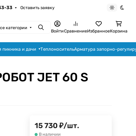
-33-33
Оставить заявку
Светлая те
Темна
се категории
Поиск
Войти
Сравнение
Избранное
Корзина
я пикника и дачи
Теплоноситель
Арматура запорно-регули
ОБОТ JET 60 S
15 730
₽
/
шт.
В наличии