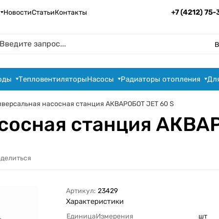
+7 (4212) 75
Новости
Статьи
Контакты
В
оды
Тепловентиляторы
Насосы
Радиаторы отопления
Дл
иверсальная насосная станция АКВАРОБОТ JET 60 S
сосная станция АКВАР
делиться
Артикул:
23429
Характеристики
ЕдиницаИзмерения
шт