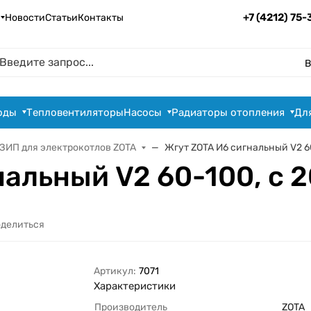
+7 (4212) 75
Новости
Статьи
Контакты
В
оды
Тепловентиляторы
Насосы
Радиаторы отопления
Дл
ЗИП для электрокотлов ZOTA
Жгут ZOTA И6 сигнальный V2 6
нальный V2 60-100, с 
делиться
Артикул:
7071
Характеристики
Производитель
ZOTA