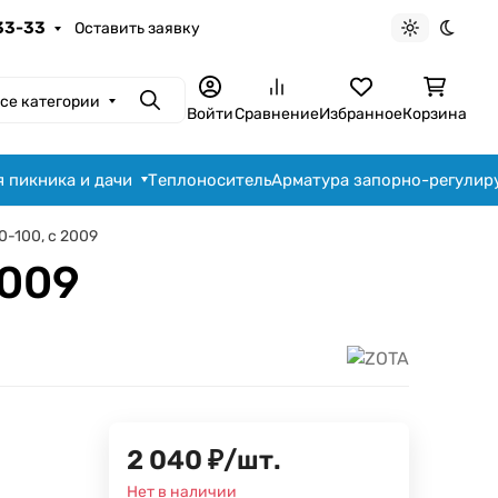
-33-33
Оставить заявку
Светлая те
Темна
се категории
Поиск
Войти
Сравнение
Избранное
Корзина
я пикника и дачи
Теплоноситель
Арматура запорно-регули
0-100, с 2009
2009
2 040
₽
/
шт.
Нет в наличии