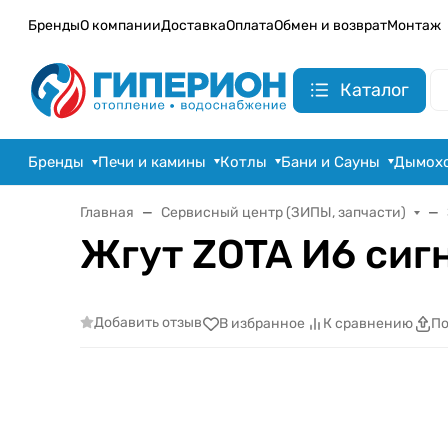
Бренды
О компании
Доставка
Оплата
Обмен и возврат
Монтаж
Каталог
Бренды
Печи и камины
Котлы
Бани и Сауны
Дымох
Главная
Сервисный центр (ЗИПЫ, запчасти)
Жгут ZOTA И6 сиг
Добавить отзыв
В избранное
К сравнению
По