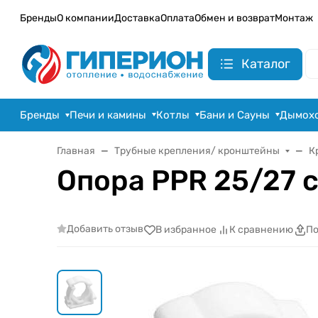
Бренды
О компании
Доставка
Оплата
Обмен и возврат
Монтаж
Каталог
Бренды
Печи и камины
Котлы
Бани и Сауны
Дымох
Главная
Трубные крепления/ кронштейны
К
Опора PPR 25/27 
Добавить отзыв
В избранное
К сравнению
По