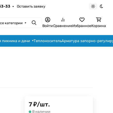
-33-33
Оставить заявку
Светлая те
Темна
се категории
Поиск
Войти
Сравнение
Избранное
Корзина
я пикника и дачи
Теплоноситель
Арматура запорно-регули
7
₽
/
шт.
В наличии