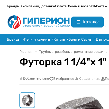
Бренды
О компании
Доставка
Оплата
Обмен и возврат
Монтаж
Каталог
Бренды
Печи и камины
Котлы
Бани и Сауны
Дымох
Главная
Трубные, резьбовые, ремонтные соедине
Футорка 1 1/4"х 1
Добавить отзыв
В избранное
К сравнению
По