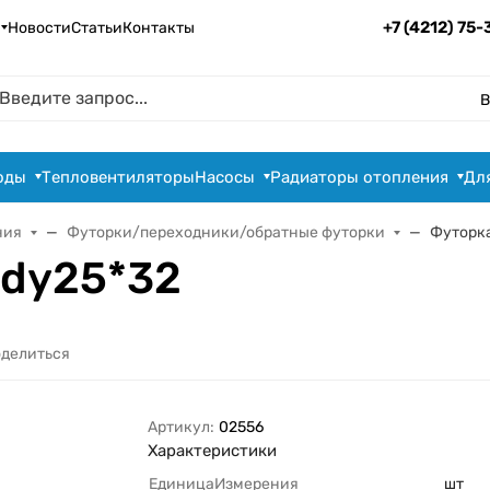
+7 (4212) 75
Новости
Статьи
Контакты
В
оды
Тепловентиляторы
Насосы
Радиаторы отопления
Дл
ния
Футорки/переходники/обратные футорки
Футорка 
" dy25*32
делиться
Артикул:
02556
Характеристики
ЕдиницаИзмерения
шт