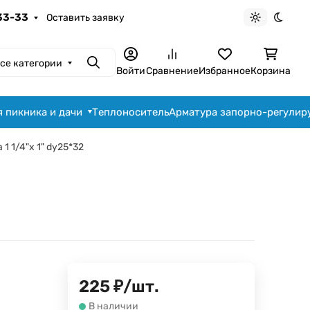
-33-33
Оставить заявку
Светлая те
Темна
се категории
Поиск
Войти
Сравнение
Избранное
Корзина
я пикника и дачи
Теплоноситель
Арматура запорно-регули
1 1/4"х 1" dy25*32
225
₽
/
шт.
В наличии