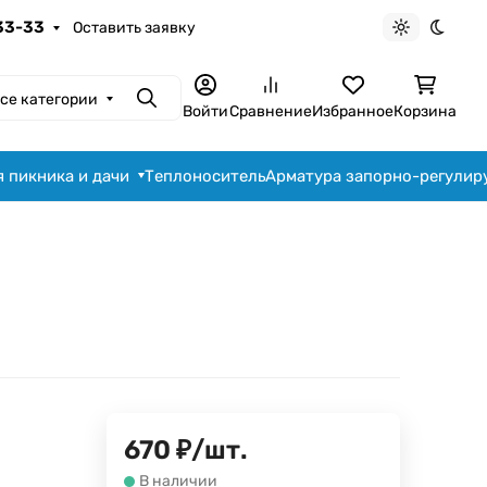
-33-33
Оставить заявку
Светлая те
Темна
се категории
Поиск
Войти
Сравнение
Избранное
Корзина
я пикника и дачи
Теплоноситель
Арматура запорно-регули
670
₽
/
шт.
В наличии