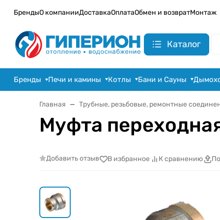
Бренды
О компании
Доставка
Оплата
Обмен и возврат
Монтаж
Каталог
Бренды
Печи и камины
Котлы
Бани и Сауны
Дымох
Главная
Трубные, резьбовые, ремонтные соедине
Муфта переходная 
Добавить отзыв
В избранное
К сравнению
По