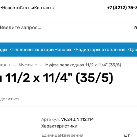
+7 (4212) 75
Новости
Статьи
Контакты
В
оды
Тепловентиляторы
Насосы
Радиаторы отопления
Дл
ния
Муфты
Муфта переходная 11/2 х 11/4" (35/5)
11/2 х 11/4" (35/5)
делиться
Артикул:
VF.240.N.112.114
Характеристики
ЕдиницаИзмерения
шт