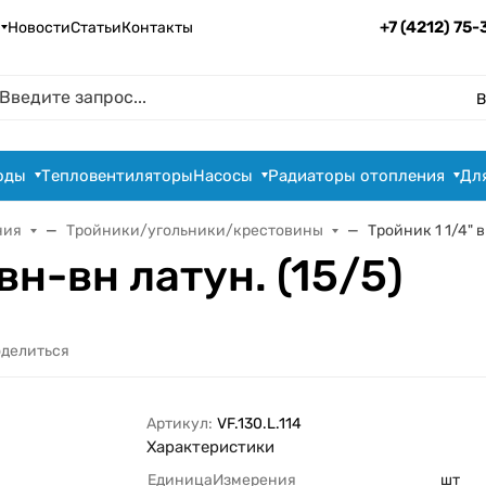
+7 (4212) 75
Новости
Статьи
Контакты
В
оды
Тепловентиляторы
Насосы
Радиаторы отопления
Дл
ния
Тройники/угольники/крестовины
Тройник 1 1/4" 
вн-вн латун. (15/5)
делиться
Артикул:
VF.130.L.114
Характеристики
ЕдиницаИзмерения
шт