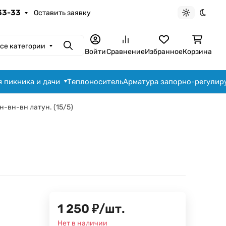
-33-33
Оставить заявку
Светлая те
Темна
се категории
Поиск
Войти
Сравнение
Избранное
Корзина
я пикника и дачи
Теплоноситель
Арматура запорно-регули
вн-вн-вн латун. (15/5)
1 250
₽
/
шт.
Нет в наличии