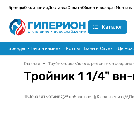
Бренды
О компании
Доставка
Оплата
Обмен и возврат
Монтаж
Каталог
Бренды
Печи и камины
Котлы
Бани и Сауны
Дымох
Главная
Трубные, резьбовые, ремонтные соедине
Тройник 1 1/4" вн-
Добавить отзыв
В избранное
К сравнению
По