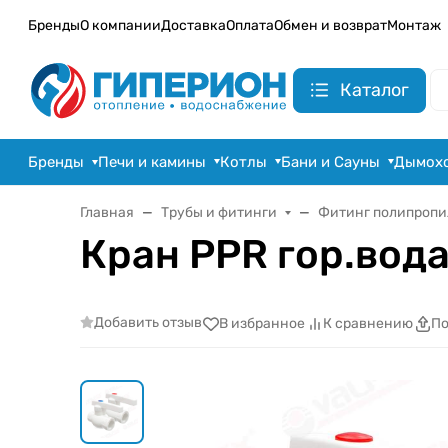
Бренды
О компании
Доставка
Оплата
Обмен и возврат
Монтаж
Каталог
Бренды
Печи и камины
Котлы
Бани и Сауны
Дымох
Главная
Трубы и фитинги
Фитинг полипропи
Кран PPR гор.вода
Добавить отзыв
В избранное
К сравнению
По