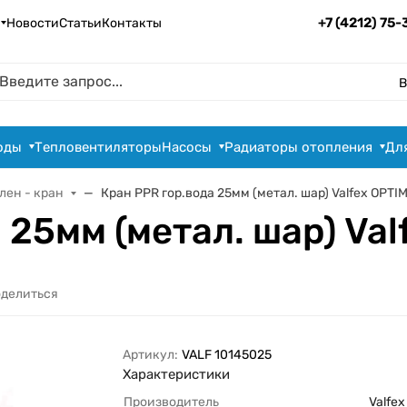
+7 (4212) 75
Новости
Статьи
Контакты
В
оды
Тепловентиляторы
Насосы
Радиаторы отопления
Дл
лен - кран
Кран PPR гор.вода 25мм (метал. шар) Valfex OPTI
 25мм (метал. шар) Va
делиться
Артикул:
VALF 10145025
Характеристики
Производитель
Valfex