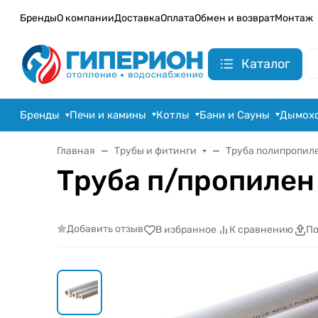
Бренды
О компании
Доставка
Оплата
Обмен и возврат
Монтаж
Каталог
Бренды
Печи и камины
Котлы
Бани и Сауны
Дымох
Главная
Трубы и фитинги
Труба полипропил
Труба п/пропилен 
Добавить отзыв
В избранное
К сравнению
По