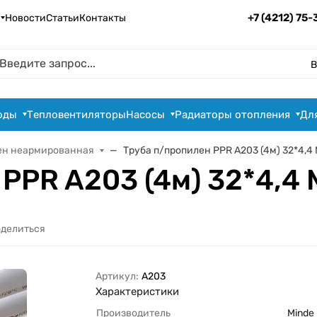
+7 (4212) 75
Новости
Статьи
Контакты
В
оды
Тепловентиляторы
Насосы
Радиаторы отопления
Дл
ен неармированная
Труба п/пропилен PPR A203 (4м) 32*4,4
PPR A203 (4м) 32*4,4
делиться
Артикул:
A203
Характеристики
Производитель
Minde