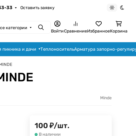
-33-33
Оставить заявку
Светлая те
Темна
се категории
Поиск
Войти
Сравнение
Избранное
Корзина
я пикника и дачи
Теплоноситель
Арматура запорно-регули
 MINDE
 MINDE
Minde
100
₽
/
шт.
В наличии