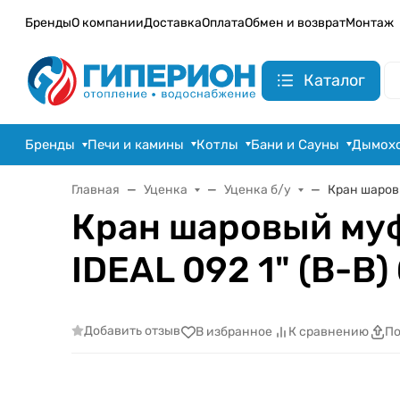
Бренды
О компании
Доставка
Оплата
Обмен и возврат
Монтаж
Каталог
Бренды
Печи и камины
Котлы
Бани и Сауны
Дымох
Главная
Уценка
Уценка б/у
Кран шаровы
Кран шаровый муф
IDEAL 092 1" (В-В)
Добавить отзыв
В избранное
К сравнению
По