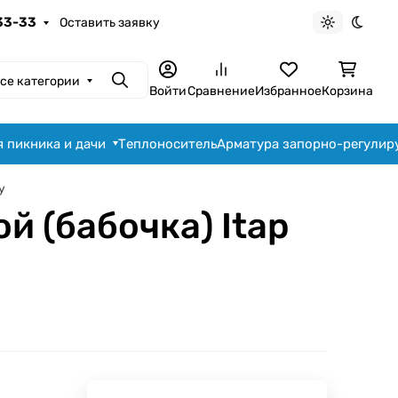
-33-33
Оставить заявку
Светлая те
Темна
се категории
Поиск
Войти
Сравнение
Избранное
Корзина
я пикника и дачи
Теплоноситель
Арматура запорно-регули
у
 (бабочка) Itap