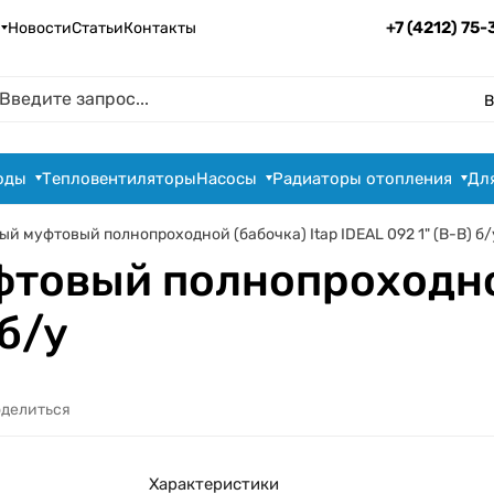
+7 (4212) 75
Новости
Статьи
Контакты
В
оды
Тепловентиляторы
Насосы
Радиаторы отопления
Дл
й муфтовый полнопроходной (бабочка) Itap IDEAL 092 1" (В-В) б/
товый полнопроходной
 б/у
делиться
Характеристики